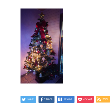
Tweet
Share
Hatena
Pocket
RSS