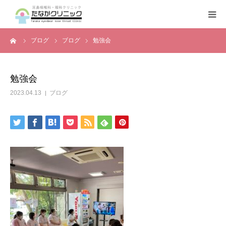
ーム
ブログ
ブログ
勉強会
トップページ
診療案内
勉強会
2023.04.13
ブログ
クリニックの紹介
設備機器
よくある質問