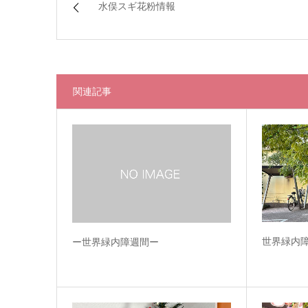
水俣スギ花粉情報
関連記事
世界緑内
ー世界緑内障週間ー