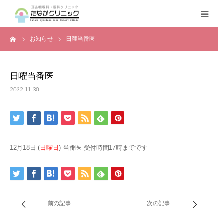
ーム
お知らせ
日曜当番医
トップページ
診療案内
日曜当番医
2022.11.30
クリニックの紹介
設備機器
12月18日 (
日曜日
) 当番医 受付時間17時までです
よくある質問
前の記事
次の記事