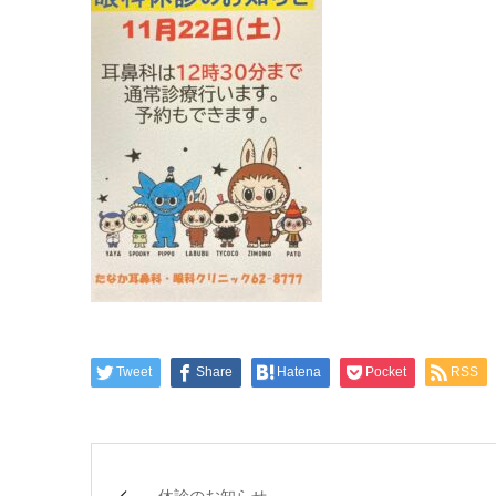
Tweet
Share
Hatena
Pocket
RSS